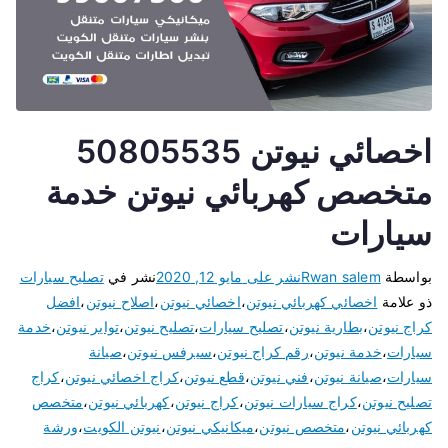
اخصائي نيوتن 50805535
متخصص كهربائي نيوتن خدمة
سيارات
بواسطة
Rwan salem
نشر على
مايو 12, 2020
نشر في
تصليح سيارات
ذو علامة
اخصائي كهربائي نيوتن
،
اخصائي نيوتن
،
اصلاح نيوتن
،
افضل
كراج نيوتن
،
بطارية نيوتن
،
تصليح سيارات
،
تصليح نيوتن
،
تواير نيوتن
،
خدمة
سيارات
،
خدمة نيوتن
،
رقم كراج نيوتن
،
سيرفس نيوتن
،
صيانة
سيارات
،
صيانة نيوتن
،
فني نيوتن
،
قطع نيوتن
،
كراج اخصائي نيوتن
،
كراج
تصليح نيوتن
،
كراج سيارات نيوتن
،
كراج نيوتن
،
كهربائي نيوتن
،
متخصص
كهربائي نيوتن
،
متخصص نيوتن
،
ميكانيكي نيوتن
،
نيوتن الكويت
،
ورشة