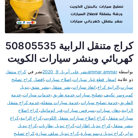
كراج متنقل الرابية 50805535
كهربائي وبنشر سيارات الكويت
بواسطة
ammar ammar
نشر على
أبريل 9, 2020
نشر في
كراج متنقل
ذو علامة
اسعار قطع غيار سيارات
،
اصلاح سيارات
،
افضل كراج تصليح
سيارت
،
الرابية كراج
،
انفاذ سيارات
،
بشر متنقل
،
بنشر متتق
،
تبديل
كمبروسر تكييف
،
تصليح سيارات خدمة طريق
،
خدمات سيارات
،
خدمة
الطريق
،
خدمة تصليح سيارات
،
خدمة سيارات متنقلة
،
خدمة كراج متنقل
الرابية
،
دهان سيارات
،
سيرفس سيارات
،
قير اتوماتيك
،
كراج اصلاح
سيارات متنقل
،
كراج اصلاح سيارات متنقل الكويت
،
كراج الرابية
،
كراج
بنشر متنقل
،
كراج تبديل اطارات
،
كراج تبديل بطاريات
،
كراج تبديل
تواير
،
كراج تبديل دينمو سيارة
،
كراج تبديل سلف سيارة
،
كراج تصليح