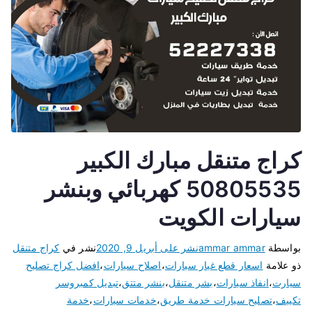
كراج متنقل مبارك الكبير
50805535 كهربائي وبنشر
سيارات الكويت
بواسطة
ammar ammar
نشر على
أبريل 9, 2020
نشر في
كراج متنقل
ذو علامة
اسعار قطع غيار سيارات
،
اصلاح سيارات
،
افضل كراج تصليح
سيارت
،
انفاذ سيارات
،
بشر متنقل
،
بنشر متتق
،
تبديل كمبروسر
تكييف
،
تصليح سيارات خدمة طريق
،
خدمات سيارات
،
خدمة