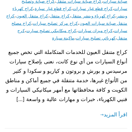
صيانة سيارات
،
كراج صيانة سيارات متنقل
،
كراج صيانة وتصليح
سيارات
،
كراج قطع غيار سيارات
،
كراج قطع غيار سيارة
،
كراج كهرباء
وبنشر
،
كراج كهرباء وبنشر متنقل
،
كراج متنقل
،
كراج متنقل العيون
،
كراج
متنقل صيانة سيارات العيون
،
كراج مركز تصليح سيارات
،
كراج مصلح
سيارات
،
كراج ميزان سيارات
،
كراج ميكانيكي تصليح سيارت
،
كرج
متنقل
،
كهربائي تصليح سيارات
،
ماكينة سيارة
كراج متنقل العيون للخدمات المتكاملة التي تخص جميع
أنواع السيارات من أي نوع كانت، نعنى بإصلاح سيارات
مرسيدس و بورش و بروتون و كياريو و سكودا و كثير
من الأنواع غيرها، خدمة متنقلة في جميع أماكن و مناطق
الكويت و كافة محافظاتها مع أمهر ميكانيكي السيارات و
فنيي الكهرباء، خبرات و مهارات عالية و واسعة […]
اقرأ المزيد