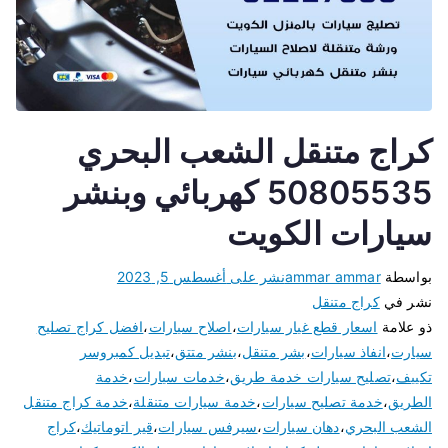
كراج متنقل الشعب البحري
50805535 كهربائي وبنشر
سيارات الكويت
بواسطة
ammar ammar
نشر على
أغسطس 5, 2023
نشر في
كراج متنقل
ذو علامة
اسعار قطع غيار سيارات
،
اصلاح سيارات
،
افضل كراج تصليح
سيارت
،
انفاذ سيارات
،
بشر متنقل
،
بنشر متتق
،
تبديل كمبروسر
تكييف
،
تصليح سيارات خدمة طريق
،
خدمات سيارات
،
خدمة
الطريق
،
خدمة تصليح سيارات
،
خدمة سيارات متنقلة
،
خدمة كراج متنقل
الشعب البحري
،
دهان سيارات
،
سيرفس سيارات
،
قير اتوماتيك
،
كراج