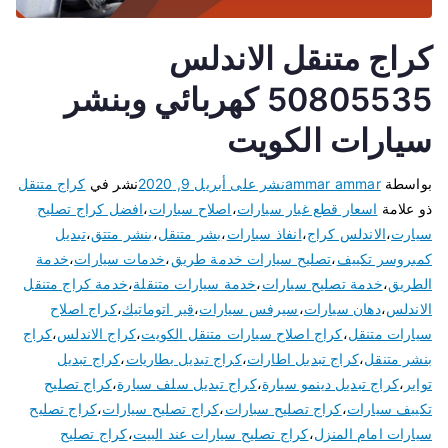
كراج متنقل الاندلس
50805535 كهربائي وبنشر
سيارات الكويت
بواسطة
ammar ammar
نشر على
أبريل 9, 2020
نشر في
كراج متنقل
ذو علامة
اسعار قطع غيار سيارات
،
اصلاح سيارات
،
افضل كراج تصليح
سيارت
،
الاندلس كراج
،
انفاذ سيارات
،
بشر متنقل
،
بنشر متتق
،
تبديل
كمبروسر تكييف
،
تصليح سيارات خدمة طريق
،
خدمات سيارات
،
خدمة
الطريق
،
خدمة تصليح سيارات
،
خدمة سيارات متنقلة
،
خدمة كراج متنقل
الاندلس
،
دهان سيارات
،
سيرفس سيارات
،
قير اتوماتيك
،
كراج اصلاح
سيارات متنقل
،
كراج اصلاح سيارات متنقل الكويت
،
كراج الاندلس
،
كراج
بنشر متنقل
،
كراج تبديل اطارات
،
كراج تبديل بطاريات
،
كراج تبديل
تواير
،
كراج تبديل دينمو سيارة
،
كراج تبديل سلف سيارة
،
كراج تصليح
تكييف سيارات
،
كراج تصليح سبارات
،
كراج تصليح سيارات
،
كراج تصليح
سيارات امام المنزل
،
كراج تصليح سيارات عند البيت
،
كراج تصليح