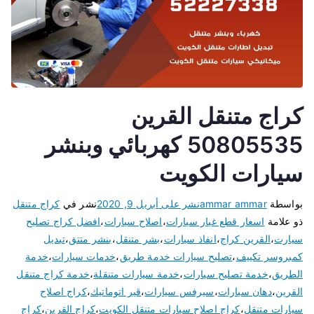
كراج متنقل القرين
50805535 كهربائي وبنشر
سيارات الكويت
بواسطة
ammar ammar
نشر على
أبريل 9, 2020
نشر في
كراج متنقل
ذو علامة
اسعار قطع غيار سيارات
،
اصلاح سيارات
،
افضل كراج تصليح
سيارت
،
القرين كراج
،
انفاذ سيارات
،
بشر متنقل
،
بنشر متتق
،
تبديل
كمبروسر تكييف
،
تصليح سيارات خدمة طريق
،
خدمات سيارات
،
خدمة
الطريق
،
خدمة تصليح سيارات
،
خدمة سيارات متنقلة
،
خدمة كراج متنقل
القرين
،
دهان سيارات
،
سيرفس سيارات
،
قير اتوماتيك
،
كراج اصلاح
سيارات متنقل
،
كراج اصلاح سيارات متنقل الكويت
،
كراج القرين
،
كراج