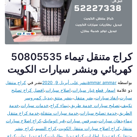
كراج متنقل تيماء 50805535
كهربائي وبنشر سيارات الكويت
بواسطة
ammar ammar
نشر على
أبريل 9, 2020
نشر في
كراج متنقل
ذو علامة
اسعار قطع غيار سيارات
،
اصلاح سيارات
،
افضل كراج تصليح
سيارت
،
انفاذ سيارات
،
بشر متنقل
،
بنشر متتق
،
تبديل كمبروسر
تكييف
،
تصليح سيارات خدمة طريق
،
تيماء كراج
،
خدمات سيارات
،
خدمة
الطريق
،
خدمة تصليح سيارات
،
خدمة سيارات متنقلة
،
خدمة كراج متنقل
تيماء
،
دهان سيارات
،
سيرفس سيارات
،
قير اتوماتيك
،
كراج اصلاح سيارات
متنقل
،
كراج اصلاح سيارات متنقل الكويت
،
كراج النسيم
،
كراج بنشر
متنقل
،
كراج تبديل اطارات
،
كراج تبديل بطاريات
،
كراج تبديل تواير
،
كراج