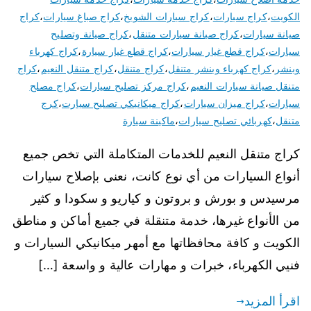
الكويت
،
كراج سيارات
،
كراج سيارات الشويخ
،
كراج صباغ سيارات
،
كراج
صيانة سيارات
،
كراج صيانة سيارات متنقل
،
كراج صيانة وتصليح
سيارات
،
كراج قطع غيار سيارات
،
كراج قطع غيار سيارة
،
كراج كهرباء
وبنشر
،
كراج كهرباء وبنشر متنقل
،
كراج متنقل
،
كراج متنقل النعيم
،
كراج
متنقل صيانة سيارات النعيم
،
كراج مركز تصليح سيارات
،
كراج مصلح
سيارات
،
كراج ميزان سيارات
،
كراج ميكانيكي تصليح سيارت
،
كرج
متنقل
،
كهربائي تصليح سيارات
،
ماكينة سيارة
كراج متنقل النعيم للخدمات المتكاملة التي تخص جميع
أنواع السيارات من أي نوع كانت، نعنى بإصلاح سيارات
مرسيدس و بورش و بروتون و كياريو و سكودا و كثير
من الأنواع غيرها، خدمة متنقلة في جميع أماكن و مناطق
الكويت و كافة محافظاتها مع أمهر ميكانيكي السيارات و
فنيي الكهرباء، خبرات و مهارات عالية و واسعة […]
اقرأ المزيد