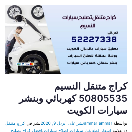
كراج متنقل النسيم
50805535 كهربائي وبنشر
سيارات الكويت
بواسطة
ammar ammar
نشر على
أبريل 9, 2020
نشر في
كراج متنقل
ذو علامة
اسعار قطع غيار سيارات
،
اصلاح سيارات
،
افضل كراج تصليح