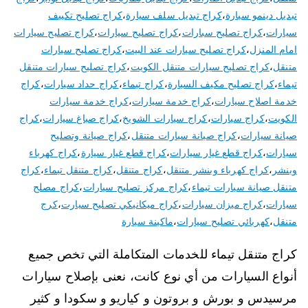
تبديل دينمو سيارة
،
كراج تبديل سلف سيارة
،
كراج تصليح تكييف
سيارات
،
كراج تصليح سبارات
،
كراج تصليح سيارات
،
كراج تصليح سيارات
امام المنزل
،
كراج تصليح سيارات عند البيت
،
كراج تصليح سيارات
متنقل
،
كراج تصليح سيارات متنقل الكويت
،
كراج تصليح سيارات متنقل
تيماء
،
كراج تصليح مكيف السيارة
،
كراج تيماء
،
كراج حداد سيارات
،
كراج
خدمة اصلاح سيارات
،
كراج خدمة سيارات
،
كراج خدمة سيارات
الكويت
،
كراج سيارات
،
كراج سيارات الشويخ
،
كراج صباغ سيارات
،
كراج
صيانة سيارات
،
كراج صيانة سيارات متنقل
،
كراج صيانة وتصليح
سيارات
،
كراج قطع غيار سيارات
،
كراج قطع غيار سيارة
،
كراج كهرباء
وبنشر
،
كراج كهرباء وبنشر متنقل
،
كراج متنقل
،
كراج متنقل تيماء
،
كراج
متنقل صيانة سيارات تيماء
،
كراج مركز تصليح سيارات
،
كراج مصلح
سيارات
،
كراج ميزان سيارات
،
كراج ميكانيكي تصليح سيارت
،
كرج
متنقل
،
كهربائي تصليح سيارات
،
ماكينة سيارة
كراج متنقل تيماء للخدمات المتكاملة التي تخص جميع
أنواع السيارات من أي نوع كانت، نعنى بإصلاح سيارات
مرسيدس و بورش و بروتون و كياريو و سكودا و كثير