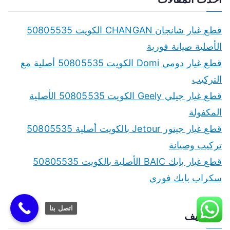
r
c
قطع غيار شانجان CHANGAN الكويت 50805535
h
الأصلية صيانة فورية
f
قطع غيار دومي Domi الكويت 50805535 أصلية مع
o
التركيب
r
قطع غيار جيلي Geely الكويت 50805535 الأصلية
:
المكفولة
قطع غيار جيتور Jetour بالكويت أصلية 50805535
تركيب وصيانة
قطع غيار بايك BAIC الأصلية بالكويت 50805535
سكراب بايك فوري
اتصل بنا
الأرشيف