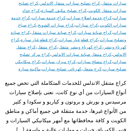
سيارات متنقل
،
كراج تصليح سيارات متنقل الاندلس
،
كراج تصليح
سيارات متنقل الكويت
،
كراج تصليح مكيف السيارة
،
كراج حداد
سيارات
،
كراج خدمة اصلاح سيارات
،
كراج خدمة سيارات
،
كراج خدمة
سيارات الكويت
،
كراج سيارات
،
كراج سيارات الشويخ
،
كراج صباغ
سيارات
،
كراج صيانة سيارات
،
كراج صيانة سيارات متنقل
،
كراج صيانة
وتصليح سيارات
،
كراج قطع غيار سيارات
،
كراج قطع غيار سيارة
،
كراج
كهرباء وبنشر
،
كراج كهرباء وبنشر متنقل
،
كراج متنقل
،
كراج متنقل
الاندلس
،
كراج متنقل صيانة سيارات الاندلس
،
كراج مركز تصليح
سيارات
،
كراج مصلح سيارات
،
كراج ميزان سيارات
،
كراج ميكانيكي
تصليح سيارت
،
كرج متنقل
،
كهربائي تصليح سيارات
،
ماكينة سيارة
كراج متنقل الاندلس للخدمات المتكاملة التي تخص جميع
أنواع السيارات من أي نوع كانت، نعنى بإصلاح سيارات
مرسيدس و بورش و بروتون و كياريو و سكودا و كثير
من الأنواع غيرها، خدمة متنقلة في جميع أماكن و مناطق
الكويت و كافة محافظاتها مع أمهر ميكانيكي السيارات و
فنيي الكهرباء، خبرات و مهارات عالية و واسعة […]