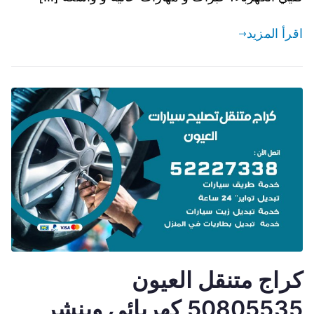
اقرأ المزيد
كراج متنقل العيون
50805535 كهربائي وبنشر