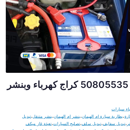
كهربائي سيارات ام الهيمان 50805535 كراج كهرباء وبنشر
اء سيارات
ارة
،
بطارية سيارة ام الهيمان
،
بنشر ام الهيمان
،
بنشر متنقل
،
تبديل
ر
،
تبديل سفايف
،
تبديل سلف
،
تصليح السيارات
،
تعبئة غاز ميكف