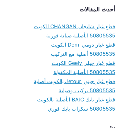
a
أحدث المقالات
r
c
قطع غيار شانجان CHANGAN الكويت
h
50805535 الأصلية صيانة فورية
f
قطع غيار دومي Domi الكويت
o
50805535 أصلية مع التركيب
r
قطع غيار جيلي Geely الكويت
:
50805535 الأصلية المكفولة
قطع غيار جيتور Jetour بالكويت أصلية
50805535 تركيب وصيانة
قطع غيار بايك BAIC الأصلية بالكويت
50805535 سكراب بايك فوري