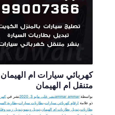
متنقل ام الهيمان
بواسطة
ammar ammar
نشر على
مايو 3, 2020
نشر في
كهرب
ذو علامة
ارقام كهربائي سيارات
،
بطاريات سيارات
،
بطارية السي
بطاريات
،
تبديل بطاريات ام الهيمان
،
تبديل دينمو
،
تبديل زيت وفلت