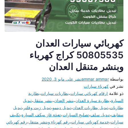
كهربائي سيارات العدان
50805535 كراج كهرباء
وبنشر متنقل العدان
بواسطة
ammar ammar
نشر على
مايو 3, 2020
نشر في
كهرباء سيارات
ذو علامة
ارقام كهربائي سيارات
،
بطاريات سيارات
،
بطارية
السيارة
،
بطارية سيارة العدان
،
بنشر العدان
،
بنشر متنقل
،
تبديل
بطاريات
،
تبديل بطاريات العدان
،
تبديل دينمو
،
تبديل زيت وفلتر
،
تبديل
سفايف
،
تبديل سلف
،
تصليح السيارات
،
تعبئة غاز ميكف السيارة
،
تكييف
سيارات
،
خدمة كهربائي سيارات
،
رقم كهرباء وبنشر متنقل
،
رقم كهربائي