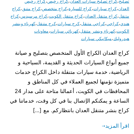
تصليح
،
كراج تصليح سيارات العدان
،
كراج رخيص
،
كراج رخيص
العدان
،
كراج سيارات
،
كراج للسيارة
،
كراج متخصص
،
كراج متنق
،
كراج
متنقل
،
كراج متنقل العدان
،
كراج متنقل الكويت
،
كراج مرسيدس
،
كراج
هندي
،
كراجي
،
كراجي متنقل
،
كرج سيارات
،
كرج متنقل
،
كهرباء وبنشر
الكويت
،
كهرباء وبنشر متنقل
،
كهربائي سيارات
،
معاونات
هيدروليك
،
ميكانيكي سيارات
كراج العدان الكراج الأول المتخصص بتصليح و صيانة
جميع أنواع السيارات الحديثة و القديمة، السياحية و
الرياضية، خدمة سيارات متنقلة داخل الكراج خدمات
متميزة نؤمنها لجميع العملاء في كل المناطق و
المحافظات في الكويت، أعمالنا متاحة على مدار 24
الساعة و يمكنكم الإتصال بنا في كل وقت، خدماتنا في
كراج بنشر متنقل العدان بانتظاركم. مع […]
اقرأ المزيد