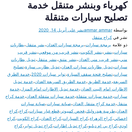
كهرباء وبنشر متنقل خدمة
تصليح سيارات متنقلة
بواسطة
ammar ammar
نشر على
أبريل 14, 2020
نشر في
كراج متنقل
ذو علامة
برمجة سيارات
،
برمجة سيارات العدان
،
بشر متنقل
،
بطاريات
سيارات
،
بنشر
،
بنشر الكويت
،
بنشر قريب من موقعي
،
بنشر قريب
مني
،
بنشر قريب مني العدان
،
بنشر متنق
،
بنشر متنقل
،
تبديل بطاريات
سيارات
،
تبديل بطاريات سيارات العدان
،
تبديل بطاريى سيارة
،
تصليح
سيارات
،
تصليح فتحة سقف السيارة
،
تواير سيارات 2020
،
خدمة الطرق
السريعة
،
خدمة الطريق
،
خدمة الطريق السريعة العدان
،
خدمة تبديل
الاطارات امام البيت العدان
،
خدمة تبديل الاطارات امام المنزل
،
خدمة
سيارات
،
خدمة سيارات متنقلة
،
خدمة سيارات متنقلة العدان
،
خدمة كراج
متنقل
،
خدمة كراج متنقل العدان
،
صيانة سيارات
،
صيانة سيارات
العدان
،
طرمبة هيدروليك
،
فحص كمبيوتر
،
قطع غيار سيارات
،
كراج
،
كراج
اخصائي
،
كراج الزهراء
،
كراج السيارات
،
كراج العدان
،
كراج الكويت
،
كراج
اودي
،
كراج بي ام دبليو
،
كراج تبديل اطارات
،
كراج تبديل تواير
،
كراج