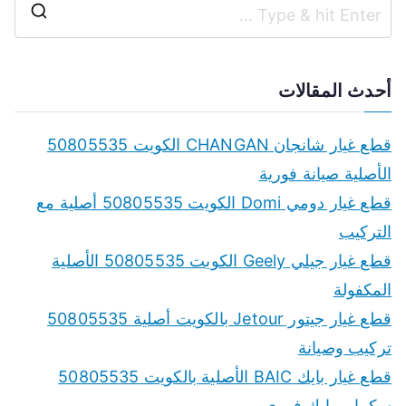
S
e
a
أحدث المقالات
r
c
قطع غيار شانجان CHANGAN الكويت 50805535
h
الأصلية صيانة فورية
f
قطع غيار دومي Domi الكويت 50805535 أصلية مع
o
التركيب
r
قطع غيار جيلي Geely الكويت 50805535 الأصلية
:
المكفولة
قطع غيار جيتور Jetour بالكويت أصلية 50805535
تركيب وصيانة
قطع غيار بايك BAIC الأصلية بالكويت 50805535
سكراب بايك فوري