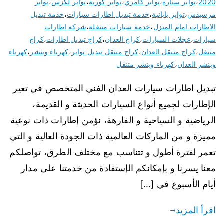
2020
،
تواير سيارة
،
تواير كامري
،
تواير كورية
،
تواير لكزس
،
تواير
مرسيدس
،
تواير يابانية
،
خدمة تبديل اطارات سيارات
،
خدمة تبديل
الاطارات امام المنزل
،
خدمة سيارات متنقلة
،
شركة اطارات
سيارات
،
عجلات السيارات
،
كراج العدان
،
كراج تبديل اطارات
،
كراج
متنقل
،
كراج متنقل العدان
،
كراج متنقل تبديل تواير
،
كهرباء وبنشر
،
كهرباء
وبنشر العدان
،
كهرباء وبنشر متنقل
تبديل اطارات سيارات العدان الفني المتخصص في تغير
الإطارات لجميع أنواع السيارات الحديثة و القديمة،
الرياضية و السياحية و الفارهة، نؤمن إطارات ذات نوعية
مميزة و من الماركات العالمية ذات الجودة العالية و التي
تعمر لفترة أطول و تتناسب مع مختلف الطرق، تواصلكم
معنا يسرنا و بإمكانكم الإستفادة من خدمتنا على مدار
أيام الأسبوع في […]
اقرأ المزيد