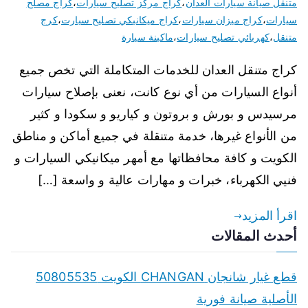
متنقل صيانة سيارات العدان
،
كراج مركز تصليح سيارات
،
كراج مصلح
سيارات
،
كراج ميزان سيارات
،
كراج ميكانيكي تصليح سيارت
،
كرج
متنقل
،
كهربائي تصليح سيارات
،
ماكينة سيارة
كراج متنقل العدان للخدمات المتكاملة التي تخص جميع
أنواع السيارات من أي نوع كانت، نعنى بإصلاح سيارات
مرسيدس و بورش و بروتون و كياريو و سكودا و كثير
من الأنواع غيرها، خدمة متنقلة في جميع أماكن و مناطق
الكويت و كافة محافظاتها مع أمهر ميكانيكي السيارات و
فنيي الكهرباء، خبرات و مهارات عالية و واسعة […]
اقرأ المزيد
أحدث المقالات
قطع غيار شانجان CHANGAN الكويت 50805535
الأصلية صيانة فورية