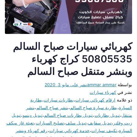
كهربائي سيارات صباح السالم
50805535 كراج كهرباء
وبنشر متنقل صباح السالم
بواسطة
ammar ammar
نشر على
مايو 3, 2020
نشر في
كهرباء سيارات
ذو علامة
ارقام كهربائي سيارات
،
بطاريات سيارات
،
بطارية
السيارة
،
بطارية سيارة صباح السالم
،
بنشر صباح السالم
،
بنشر
متنقل
،
تبديل بطاريات
،
تبديل بطاريات صباح السالم
،
تبديل دينمو
،
تبديل
زيت وفلتر
،
تبديل سفايف
،
تبديل سلف
،
تصليح السيارات
،
تعبئة غاز ميكف
السيارة
،
تكييف سيارات
،
خدمة كهربائي سيارات
،
رقم كهرباء وبنشر