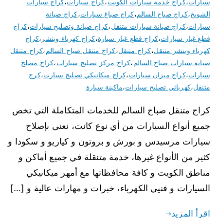
سيارات
،
كراج خدمة سيارات الكويت
،
كراج سيارات
،
كراج سيارات
الشويخ
،
كراج صباح السالم
،
كراج صباغ سيارات
،
كراج صيانة
سيارات
،
كراج صيانة سيارات متنقل
،
كراج صيانة وتصليح سيارات
،
كراج
قطع غيار سيارات
،
كراج قطع غيار سيارة
،
كراج كهرباء وبنشر
،
كراج
كهرباء وبنشر متنقل
،
كراج متنقل
،
كراج متنقل صباح السالم
،
كراج متنقل
صيانة سيارات صباح السالم
،
كراج مركز تصليح سيارات
،
كراج مصلح
سيارات
،
كراج ميزان سيارات
،
كراج ميكانيكي تصليح سيارت
،
كرج
متنقل
،
كهربائي تصليح سيارات
،
ماكينة سيارة
كراج متنقل صباح السالم للخدمات المتكاملة التي تخص
جميع أنواع السيارات من أي نوع كانت، نعنى بإصلاح
سيارات مرسيدس و بورش و بروتون و كياريو و سكودا و
كثير من الأنواع غيرها، خدمة متنقلة في جميع أماكن و
مناطق الكويت و كافة محافظاتها مع أمهر ميكانيكي
السيارات و فنيي الكهرباء، خبرات و مهارات عالية و […]
اقرأ المزيد