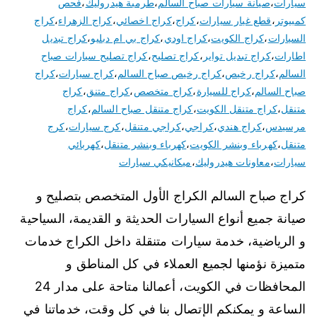
سيارات
،
صيانة سيارات صباح السالم
،
طرمبة هيدروليك
،
فحص
كمبيوتر
،
قطع غيار سيارات
،
كراج
،
كراج اخصائي
،
كراج الزهراء
،
كراج
السيارات
،
كراج الكويت
،
كراج اودي
،
كراج بي ام دبليو
،
كراج تبديل
اطارات
،
كراج تبديل تواير
،
كراج تصليح
،
كراج تصليح سيارات صباح
السالم
،
كراج رخيص
،
كراج رخيص صباح السالم
،
كراج سيارات
،
كراج
صباح السالم
،
كراج للسيارة
،
كراج متخصص
،
كراج متنق
،
كراج
متنقل
،
كراج متنقل الكويت
،
كراج متنقل صباح السالم
،
كراج
مرسيدس
،
كراج هندي
،
كراجي
،
كراجي متنقل
،
كرج سيارات
،
كرج
متنقل
،
كهرباء وبنشر الكويت
،
كهرباء وبنشر متنقل
،
كهربائي
سيارات
،
معاونات هيدروليك
،
ميكانيكي سيارات
كراج صباح السالم الكراج الأول المتخصص بتصليح و
صيانة جميع أنواع السيارات الحديثة و القديمة، السياحية
و الرياضية، خدمة سيارات متنقلة داخل الكراج خدمات
متميزة نؤمنها لجميع العملاء في كل المناطق و
المحافظات في الكويت، أعمالنا متاحة على مدار 24
الساعة و يمكنكم الإتصال بنا في كل وقت، خدماتنا في