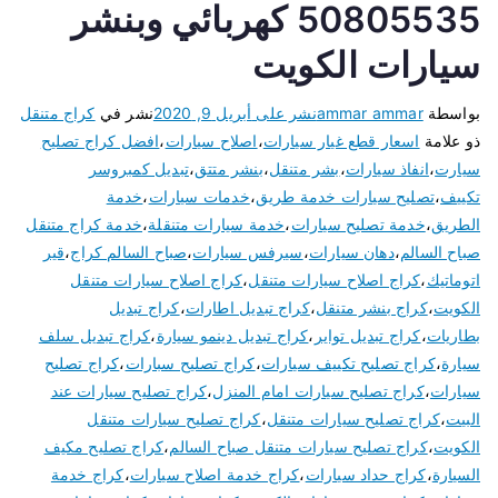
50805535 كهربائي وبنشر
سيارات الكويت
بواسطة
ammar ammar
نشر على
أبريل 9, 2020
نشر في
كراج متنقل
ذو علامة
اسعار قطع غيار سيارات
،
اصلاح سيارات
،
افضل كراج تصليح
سيارت
،
انفاذ سيارات
،
بشر متنقل
،
بنشر متتق
،
تبديل كمبروسر
تكييف
،
تصليح سيارات خدمة طريق
،
خدمات سيارات
،
خدمة
الطريق
،
خدمة تصليح سيارات
،
خدمة سيارات متنقلة
،
خدمة كراج متنقل
صباح السالم
،
دهان سيارات
،
سيرفس سيارات
،
صباح السالم كراج
،
قير
اتوماتيك
،
كراج اصلاح سيارات متنقل
،
كراج اصلاح سيارات متنقل
الكويت
،
كراج بنشر متنقل
،
كراج تبديل اطارات
،
كراج تبديل
بطاريات
،
كراج تبديل تواير
،
كراج تبديل دينمو سيارة
،
كراج تبديل سلف
سيارة
،
كراج تصليح تكييف سيارات
،
كراج تصليح سبارات
،
كراج تصليح
سيارات
،
كراج تصليح سيارات امام المنزل
،
كراج تصليح سيارات عند
البيت
،
كراج تصليح سيارات متنقل
،
كراج تصليح سيارات متنقل
الكويت
،
كراج تصليح سيارات متنقل صباح السالم
،
كراج تصليح مكيف
السيارة
،
كراج حداد سيارات
،
كراج خدمة اصلاح سيارات
،
كراج خدمة