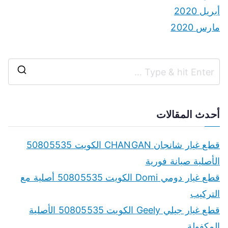
أبريل 2020
مارس 2020
S
e
a
أحدث المقالات
r
c
قطع غيار شانجان CHANGAN الكويت 50805535
h
الأصلية صيانة فورية
f
قطع غيار دومي Domi الكويت 50805535 أصلية مع
o
التركيب
r
قطع غيار جيلي Geely الكويت 50805535 الأصلية
:
المكفولة