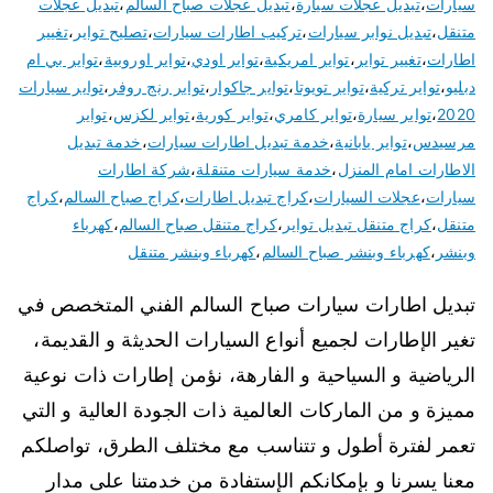
سيارات
،
تبديل عجلات سيارة
،
تبديل عجلات صباح السالم
،
تبديل عجلات
متنقل
،
تبديل نوابر سيارات
،
تركيب اطارات سيارات
،
تصليح تواير
،
تغيير
اطارات
،
تغيير تواير
،
تواير امريكية
،
تواير اودي
،
تواير اوروبية
،
تواير بي ام
دبليو
،
تواير تركية
،
تواير تويوتا
،
تواير جاكوار
،
تواير رنج روفر
،
تواير سيارات
2020
،
تواير سيارة
،
تواير كامري
،
تواير كورية
،
تواير لكزس
،
تواير
مرسيدس
،
تواير يابانية
،
خدمة تبديل اطارات سيارات
،
خدمة تبديل
الاطارات امام المنزل
،
خدمة سيارات متنقلة
،
شركة اطارات
سيارات
،
عجلات السيارات
،
كراج تبديل اطارات
،
كراج صباح السالم
،
كراج
متنقل
،
كراج متنقل تبديل تواير
،
كراج متنقل صباح السالم
،
كهرباء
وبنشر
،
كهرباء وبنشر صباح السالم
،
كهرباء وبنشر متنقل
تبديل اطارات سيارات صباح السالم الفني المتخصص في
تغير الإطارات لجميع أنواع السيارات الحديثة و القديمة،
الرياضية و السياحية و الفارهة، نؤمن إطارات ذات نوعية
مميزة و من الماركات العالمية ذات الجودة العالية و التي
تعمر لفترة أطول و تتناسب مع مختلف الطرق، تواصلكم
معنا يسرنا و بإمكانكم الإستفادة من خدمتنا على مدار