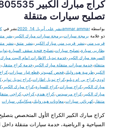
تصليح سيارات متنقلة
بواسطة
ammar ammar
نشر على
أبريل 14, 2020
نشر في
كر
ذو علامة
برمجة سيارات
،
برمجة سيارات مبارك الكبير
،
بشر متن
قريب مني
،
بنشر قريب مني مبارك الكبير
،
بنشر متنق
،
بنشر متن
بطاريى سيارة
،
تصليح سيارات
،
تصليح فتحة سقف السيارة
،
تواير 
السريعة مبارك الكبير
،
خدمة تبديل الاطارات امام البيت مبارك ا
متنقلة
،
خدمة سيارات متنقلة مبارك الكبير
،
خدمة كراج متنقل
،
خ
الكبير
،
طرمبة هيدروليك
،
فحص كمبيوتر
،
قطع غيار سيارات
،
كراج
اودي
،
كراج بي ام دبليو
،
كراج تبديل اطارات
،
كراج تبديل تواير
،
ك
مبارك الكبير
،
كراج سيارات
،
كراج للسيارة
،
كراج مبارك الكبير
،
ك
مبارك الكبير
،
كراج مرسيدس
،
كراج هندي
،
كراجي
،
كراجي متنقل
متنقل
،
كهربائي سيارات
،
معاونات هيدروليك
،
ميكانيكي سيارات
كراج مبارك الكبير الكراج الأول المتخصص بتصليح و
السياحية و الرياضية، خدمة سيارات متنقلة داخل ا