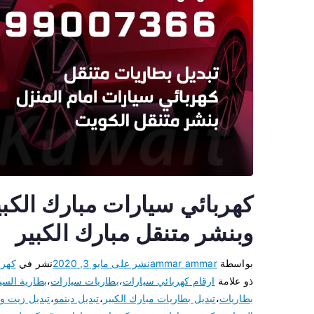
وبنشر متنقل مبارك الكبير
بواسطة
ammar ammar
نشر على
مايو 3, 2020
نشر في
كهرب
ذو علامة
ارقام كهربائي سيارات
،
بطاريات سيارات
،
بطارية السي
بطاريات
،
تبديل بطاريات مبارك الكبير
،
تبديل دينمو
،
تبديل زيت وف