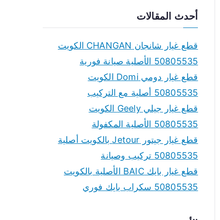
a
أحدث المقالات
r
c
قطع غيار شانجان CHANGAN الكويت
h
50805535 الأصلية صيانة فورية
f
قطع غيار دومي Domi الكويت
o
50805535 أصلية مع التركيب
r
قطع غيار جيلي Geely الكويت
:
50805535 الأصلية المكفولة
قطع غيار جيتور Jetour بالكويت أصلية
50805535 تركيب وصيانة
قطع غيار بايك BAIC الأصلية بالكويت
50805535 سكراب بايك فوري