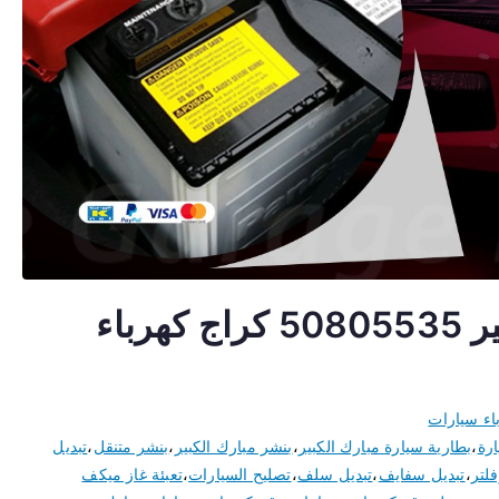
كهربائي سيارات مبارك الكبير 50805535 كراج كهرباء
اء سيارات
ارة
،
بطارية سيارة مبارك الكبير
،
بنشر مبارك الكبير
،
بنشر متنقل
،
تبديل
لتر
،
تبديل سفايف
،
تبديل سلف
،
تصليح السيارات
،
تعبئة غاز ميكف