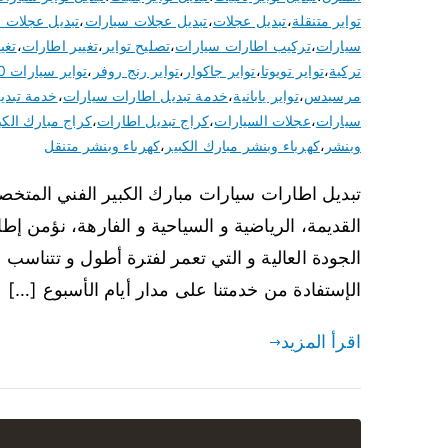
تواير متنقلة
،
تبديل عجلات
،
تبديل عجلات سيارات
،
تبديل عجلات 
سيارات
،
تركيب اطارات سيارات
،
تصليح تواير
،
تغيير اطارات
،
تغيي
تركية
،
تواير تويوتا
،
تواير جاكوار
،
تواير رنج روفر
،
تواير سيارات 2020
مرسيدس
،
تواير يابانية
،
خدمة تبديل اطارات سيارات
،
خدمة تبديل
سيارات
،
عجلات السيارات
،
كراج تبديل اطارات
،
كراج مبارك الكب
وبنشر
،
كهرباء وبنشر مبارك الكبير
،
كهرباء وبنشر متنقل
تبديل اطارات سيارات مبارك الكبير الفني المتخص
القديمة، الرياضية و السياحية و الفارهة، نؤمن إ
الجودة العالية و التي تعمر لفترة أطول و تتناسب
الإستفادة من خدمتنا على مدار أيام الأسبوع […]
اقرأ المزيد