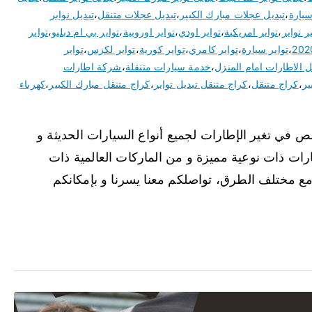
سيارة
،
تبديل عجلات مبارك الكبير
،
تبديل عجلات متنقل
،
تبديل نوابر
ر تواير
،
تواير امريكية
،
تواير اودي
،
تواير اوروبية
،
تواير بي ام دبليو
،
تواير
،
تواير سيارة
،
تواير كامري
،
تواير كورية
،
تواير لكزس
،
تواير
 الاطارات امام المنزل
،
خدمة سيارات متنقلة
،
شركة اطارات
ير
،
كراج متنقل
،
كراج متنقل تبديل تواير
،
كراج متنقل مبارك الكبير
،
كهرباء
ص في تغير الإطارات لجميع أنواع السيارات الحديثة و
طارات ذات نوعية مميزة و من الماركات العالمية ذات
 مع مختلف الطرق، تواصلكم معنا يسرنا و بإمكانكم