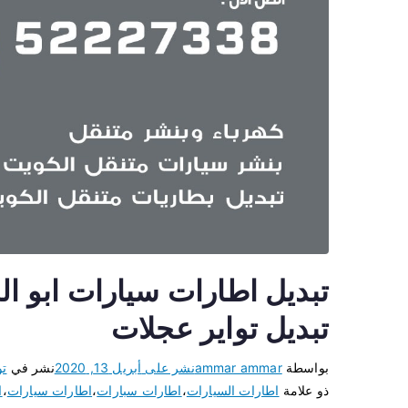
تبديل تواير عجلات
بواسطة
ammar ammar
نشر على
أبريل 13, 2020
نشر في
تو
ذو علامة
اطارات السيارات
،
اطارات سبارات
،
اطارات سيارات
،
ا