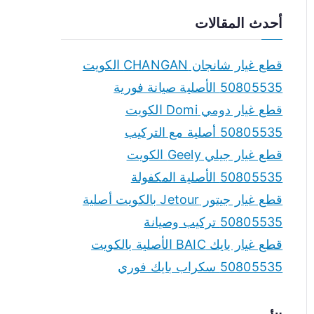
a
أحدث المقالات
r
c
قطع غيار شانجان CHANGAN الكويت
h
50805535 الأصلية صيانة فورية
f
قطع غيار دومي Domi الكويت
o
50805535 أصلية مع التركيب
r
قطع غيار جيلي Geely الكويت
:
50805535 الأصلية المكفولة
قطع غيار جيتور Jetour بالكويت أصلية
50805535 تركيب وصيانة
قطع غيار بايك BAIC الأصلية بالكويت
50805535 سكراب بايك فوري