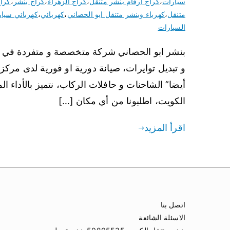
سيارات
،
كراج ارقام بنشر متنقل
،
كراج الزهراء
،
كراج بنشر
،
كراج
متنقل
،
كهرباء وبنشر متنقل ابو الحصاني
،
كهربائي
،
كهربائي سيا
السيارات
بنشر ابو الحصاني شركة متخصصة و متفردة في تقد
و تبديل توايرات، صيانة دورية او فورية لدى مركز 
أيضا” الشاحنات و حافلات الركاب، نتميز بالأداء
الكويت، اطلبونا من أي مكان […]
اقرأ المزيد
اتصل بنا
الاسئلة الشائعة