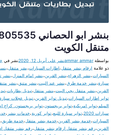
متنقل الكويت
بواسطة
ammar ammar
نشر على
أبريل 12, 2020
نشر في
خد
ذو علامة
ارقام بنشر متنقل
،
اطارات السيارات
،
بشر متنقل
،
بنسر
السيارات
،
بنشر الزهراء
،
بنشر القرين
،
بنشر امام المنزل
،
بنشر تب
سيارة
،
بنشر خدمة طرق
،
بنشر عند البيت
،
بنشر متنق
،
بنشر متنق
القرين
،
بنشر متنقل يجي البيت
،
بنشر منتقل
،
تبديل بطاريات
،
تبد
تواير اطارات السيارات
،
تبديل تواير القرين
،
تبديل عجلات سيارة
الميلم
،
تواير امريكية
،
تواير بريجستون
،
تواير بريجستون. كراج ا
سيارات 2020
،
تواير سيارة للبيع
،
تواير كورية
،
خدمات بنشر
،
خدم
السيارات
،
خدمة بنشر القرين
،
خدمة بنشر متنقل
،
خدمة طريق
،
ر
القرين
،
رقم بنشر متنقل ارقام بنشر متنقل
،
رقم بنشر متنقل اط