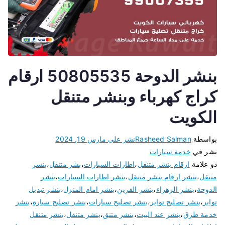
بنشر الدوحة 50805535 ارقام
كراج كهرباء وبنشر متنقل
الكويت
بواسطة
Rasheed Salman
نشر على
مارس 19, 2024
نشر في
خدمة سيارات
ذو علامة
ارقام بنشر متنقل
،
اطارات السيارات
،
بشر متنقل
،
بنسر
متنقل
،
بنشر ارقام بنشر متنقل
،
بنشر اطارات السيارات
،
بنشر
الدوحة
،
بنشر الزهراء
،
بنشر القرين
،
بنشر امام المنزل
،
بنشر تبديل
تواير
،
بنشر تصليح تواير
،
بنشر تصليح سيارات
،
بنشر تصليح سيارة
،
بنشر
خدمة طرق
،
بنشر عند البيت
،
بنشر متنق
،
بنشر متنقل
،
بنشر متنقل