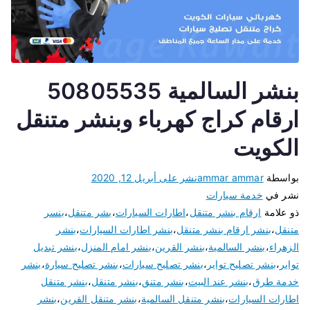
بنشر السالمية 50805535
ارقام كراج كهرباء وبنشر متنقل
الكويت
بواسطة
ammar ammar
نشر على
أبريل 12, 2020
نشر في
خدمة سيارات
ذو علامة
ارقام بنشر متنقل
،
اطارات السيارات
،
بشر متنقل
،
بنسر
متنقل
،
بنشر ارقام بنشر متنقل
،
بنشر اطارات السيارات
،
بنشر
الزهراء
،
بنشر السالمية
،
بنشر القرين
،
بنشر امام المنزل
،
بنشر تبديل
تواير
،
بنشر تصليح تواير
،
بنشر تصليح سيارات
،
بنشر تصليح سيارة
،
بنشر
خدمة طرق
،
بنشر عند البيت
،
بنشر متنق
،
بنشر متنقل
،
بنشر متنقل
اطارات السيارات
،
بنشر متنقل السالمية
،
بنشر متنقل القرين
،
بنشر