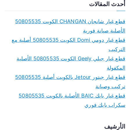
a
أحدث المقالات
r
c
قطع غيار شانجان CHANGAN الكويت 50805535
h
الأصلية صيانة فورية
f
قطع غيار دومي Domi الكويت 50805535 أصلية مع
o
التركيب
r
قطع غيار جيلي Geely الكويت 50805535 الأصلية
:
المكفولة
قطع غيار جيتور Jetour بالكويت أصلية 50805535
تركيب وصيانة
قطع غيار بايك BAIC الأصلية بالكويت 50805535
سكراب بايك فوري
الأرشيف