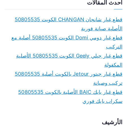
a
أحدث المقالات
r
c
قطع غيار شانجان CHANGAN الكويت 50805535
h
الأصلية صيانة فورية
f
قطع غيار دومي Domi الكويت 50805535 أصلية مع
o
التركيب
r
قطع غيار جيلي Geely الكويت 50805535 الأصلية
:
المكفولة
قطع غيار جيتور Jetour بالكويت أصلية 50805535
تركيب وصيانة
قطع غيار بايك BAIC الأصلية بالكويت 50805535
سكراب بايك فوري
الأرشيف