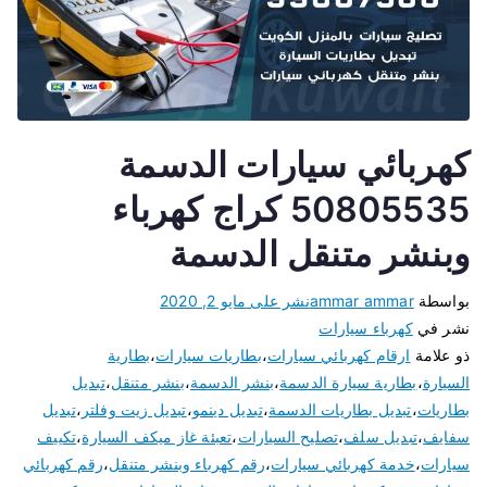
كهربائي سيارات الدسمة
50805535 كراج كهرباء
وبنشر متنقل الدسمة
بواسطة
ammar ammar
نشر على
مايو 2, 2020
نشر في
كهرباء سيارات
ذو علامة
ارقام كهربائي سيارات
،
بطاريات سيارات
،
بطارية
السيارة
،
بطارية سيارة الدسمة
،
بنشر الدسمة
،
بنشر متنقل
،
تبديل
بطاريات
،
تبديل بطاريات الدسمة
،
تبديل دينمو
،
تبديل زيت وفلتر
،
تبديل
سفايف
،
تبديل سلف
،
تصليح السيارات
،
تعبئة غاز ميكف السيارة
،
تكييف
سيارات
،
خدمة كهربائي سيارات
،
رقم كهرباء وبنشر متنقل
،
رقم كهربائي