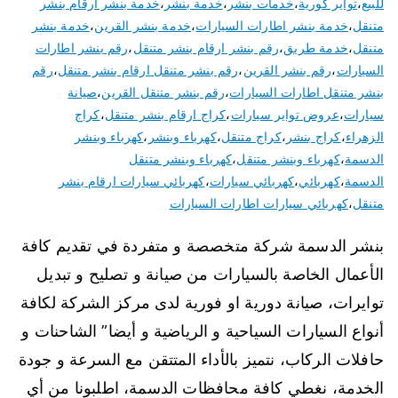
للبيع
،
تواير كورية
،
خدمات بنشر
،
خدمة بنشر
،
خدمة بنشر ارقام بنشر
متنقل
،
خدمة بنشر اطارات السيارات
،
خدمة بنشر القرين
،
خدمة بنشر
متنقل
،
خدمة طريق
،
رقم بنشر ارقام بنشر متنقل
،
رقم بنشر اطارات
السيارات
،
رقم بنشر القرين
،
رقم بنشر متنقل ارقام بنشر متنقل
،
رقم
بنشر متنقل اطارات السيارات
،
رقم بنشر متنقل القرين
،
صيانة
سيارات
،
عروض تواير سيارات
،
كراج ارقام بنشر متنقل
،
كراج
الزهراء
،
كراج بنشر
،
كراج متنقل
،
كهرباء وبنشر
،
كهرباء وبنشر
الدسمة
،
كهرباء وبنشر متنقل
،
كهرباء وبنشر متنقل
الدسمة
،
كهربائي
،
كهربائي سيارات
،
كهربائي سيارات ارقام بنشر
متنقل
،
كهربائي سيارات اطارات السيارات
بنشر الدسمة شركة متخصصة و متفردة في تقديم كافة
الأعمال الخاصة بالسيارات من صيانة و تصليح و تبديل
توايرات، صيانة دورية او فورية لدى مركز الشركة لكافة
أنواع السيارات السياحية و الرياضية و أيضا” الشاحنات و
حافلات الركاب، نتميز بالأداء المتتقن مع السرعة و جودة
الخدمة، نغطي كافة محافظات الدسمة، اطلبونا من أي