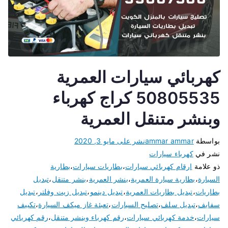
كهربائي سيارات العمرية
50805535 كراج كهرباء
وبنشر متنقل العمرية
بواسطة
ammar ammar
نشر على
مايو 3, 2020
نشر في
كهرباء سيارات
ذو علامة
ارقام كهربائي سيارات
،
بطاريات سيارات
،
بطارية
السيارة
،
بطارية سيارة العمرية
،
بنشر العمرية
،
بنشر متنقل
،
تبديل
بطاريات
،
تبديل بطاريات العمرية
،
تبديل دينمو
،
تبديل زيت وفلتر
،
تبديل
سفايف
،
تبديل سلف
،
تصليح السيارات
،
تعبئة غاز ميكف السيارة
،
تكييف
سيارات
،
خدمة كهربائي سيارات
،
رقم كهرباء وبنشر متنقل
،
رقم كهربائي