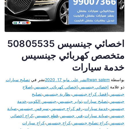
اخصائي جينسيس 50805535
متخصص كهربائي جينسيس
خدمة سيارات
بواسطة
Rwan salem
نشر على
مايو 17, 2020
نشر في
تصليح سيارات
ذو علامة
اخصائي جينسيس
،
اخصائي كهربائي جينسيس
،
اصلاح
جينسيس
،
افضل كراج جينسيس
،
بطارية جينسيس
،
تصليح
جينسيس
،
تصليح سيارات
،
تواير جينسيس
،
جينسيس الكويت
،
خدمة
جينسيس
،
خدمة سيارات
،
رقم كراج جينسيس
،
سيرفس جينسيس
،
صيانة
جينسيس
،
صيانة سيارات
،
فني جينسيس
،
قطع جينسيس
،
كراج اخصائي
جينسيس
،
كراج تصليح جينسيس
،
كراج جينسيس
،
كراج سيارات