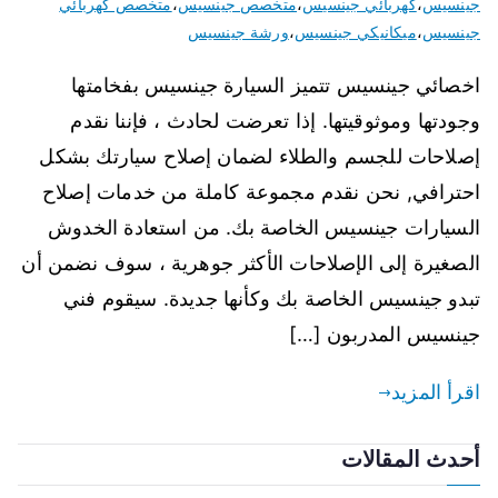
جينسيس
،
كهربائي جينسيس
،
متخصص جينسيس
،
متخصص كهربائي
جينسيس
،
ميكانيكي جينسيس
،
ورشة جينسيس
اخصائي جينسيس تتميز السيارة جينسيس بفخامتها
وجودتها وموثوقيتها. إذا تعرضت لحادث ، فإننا نقدم
إصلاحات للجسم والطلاء لضمان إصلاح سيارتك بشكل
احترافي, نحن نقدم مجموعة كاملة من خدمات إصلاح
السيارات جينسيس الخاصة بك. من استعادة الخدوش
الصغيرة إلى الإصلاحات الأكثر جوهرية ، سوف نضمن أن
تبدو جينسيس الخاصة بك وكأنها جديدة. سيقوم فني
جينسيس المدربون […]
اقرأ المزيد
أحدث المقالات