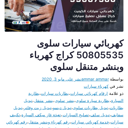
كهربائي سيارات سلوى
50805535 كراج كهرباء
وبنشر متنقل سلوى
بواسطة
ammar ammar
نشر على
مايو 3, 2020
نشر في
كهرباء سيارات
ذو علامة
ارقام كهربائي سيارات
،
بطاريات سيارات
،
بطارية
السيارة
،
بطارية سيارة سلوى
،
بنشر سلوى
،
بنشر متنقل
،
تبديل
بطاريات
،
تبديل بطاريات سلوى
،
تبديل دينمو
،
تبديل زيت وفلتر
،
تبديل
سفايف
،
تبديل سلف
،
تصليح السيارات
،
تعبئة غاز ميكف السيارة
،
تكييف
سيارات
،
خدمة كهربائي سيارات
،
رقم كهرباء وبنشر متنقل
،
رقم كهربائي