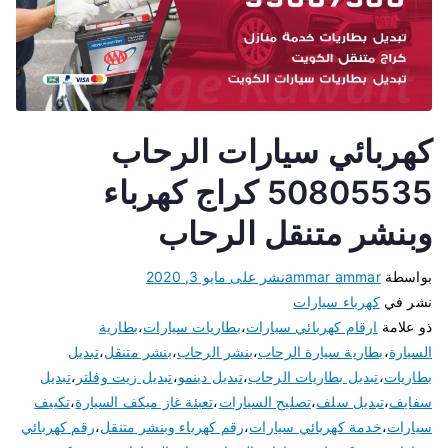
كهربائي سيارات الرحاب
50805535 كراج كهرباء
وبنشر متنقل الرحاب
بواسطة
ammar ammar
نشر على
مايو 3, 2020
نشر في
كهرباء سيارات
ذو علامة
ارقام كهربائي سيارات
،
بطاريات سيارات
،
بطارية
السيارة
،
بطارية سيارة الرحاب
،
بنشر الرحاب
،
بنشر متنقل
،
تبديل
بطاريات
،
تبديل بطاريات الرحاب
،
تبديل دينمو
،
تبديل زيت وفلتر
،
تبديل
سفايف
،
تبديل سلف
،
تصليح السيارات
،
تعبئة غاز ميكف السيارة
،
تكييف
سيارات
،
خدمة كهربائي سيارات
،
رقم كهرباء وبنشر متنقل
،
رقم كهربائي