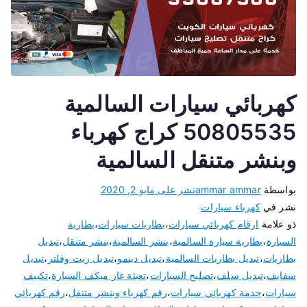
كهربائي سيارات السالمية
50805535 كراج كهرباء
وبنشر متنقل السالمية
بواسطة
ammar ammar
نشر على
مايو 2, 2020
نشر في
كهرباء سيارات
ذو علامة
ارقام كهربائي سيارات
،
بطاريات سيارات
،
بطارية
السيارة
،
بطارية سيارة السالمية
،
بنشر السالمية
،
بنشر متنقل
،
تبديل
بطاريات
،
تبديل بطاريات السالمية
،
تبديل دينمو
،
تبديل زيت وفلتر
،
تبديل
سفايف
،
تبديل سلف
،
تصليح السيارات
،
تعبئة غاز ميكف السيارة
،
تكييف
سيارات
،
خدمة كهربائي سيارات
،
رقم كهرباء وبنشر متنقل
،
رقم كهربائي