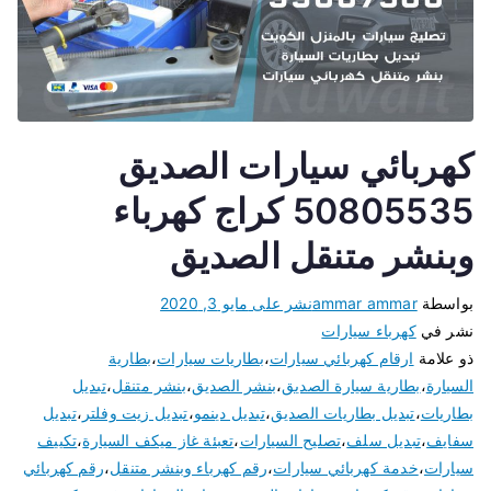
كهربائي سيارات الصديق
50805535 كراج كهرباء
وبنشر متنقل الصديق
بواسطة
ammar ammar
نشر على
مايو 3, 2020
نشر في
كهرباء سيارات
ذو علامة
ارقام كهربائي سيارات
،
بطاريات سيارات
،
بطارية
السيارة
،
بطارية سيارة الصديق
،
بنشر الصديق
،
بنشر متنقل
،
تبديل
بطاريات
،
تبديل بطاريات الصديق
،
تبديل دينمو
،
تبديل زيت وفلتر
،
تبديل
سفايف
،
تبديل سلف
،
تصليح السيارات
،
تعبئة غاز ميكف السيارة
،
تكييف
سيارات
،
خدمة كهربائي سيارات
،
رقم كهرباء وبنشر متنقل
،
رقم كهربائي