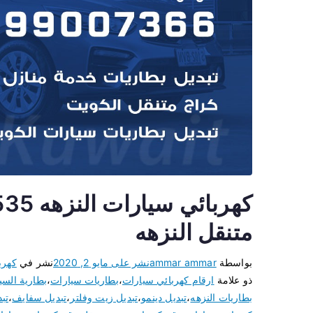
متنقل النزهه
بواسطة
ammar ammar
نشر على
مايو 2, 2020
نشر في
كهرب
ذو علامة
ارقام كهربائي سيارات
،
بطاريات سيارات
،
بطارية السي
بطاريات النزهه
،
تبديل دينمو
،
تبديل زيت وفلتر
،
تبديل سفايف
،
تب