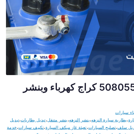
كهربائي سيارات النزهه 50805535 كراج كهرباء وبنشر
اء سيارات
ارة
،
بطارية سيارة النزهه
،
بنشر النزهه
،
بنشر متنقل
،
تبديل بطاريات
،
تبديل
ديل سلف
،
تصليح السيارات
،
تعبئة غاز ميكف السيارة
،
تكييف سيارات
،
خدمة