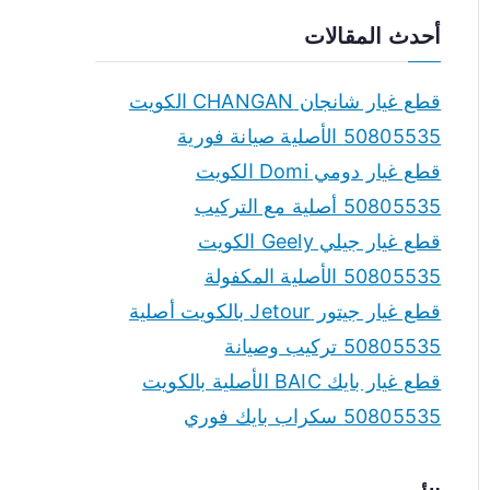
a
أحدث المقالات
r
c
قطع غيار شانجان CHANGAN الكويت
h
50805535 الأصلية صيانة فورية
f
قطع غيار دومي Domi الكويت
o
50805535 أصلية مع التركيب
r
قطع غيار جيلي Geely الكويت
:
50805535 الأصلية المكفولة
قطع غيار جيتور Jetour بالكويت أصلية
50805535 تركيب وصيانة
قطع غيار بايك BAIC الأصلية بالكويت
50805535 سكراب بايك فوري