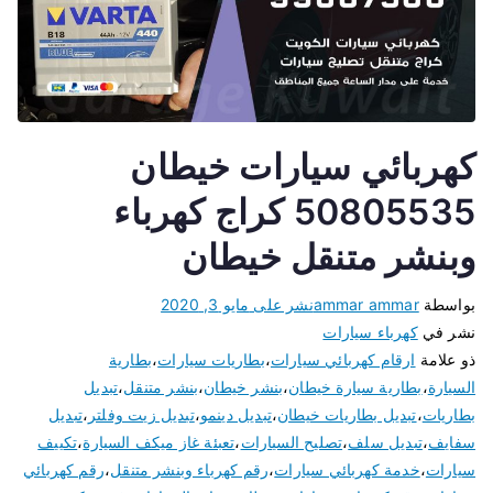
كهربائي سيارات خيطان
50805535 كراج كهرباء
وبنشر متنقل خيطان
بواسطة
ammar ammar
نشر على
مايو 3, 2020
نشر في
كهرباء سيارات
ذو علامة
ارقام كهربائي سيارات
،
بطاريات سيارات
،
بطارية
السيارة
،
بطارية سيارة خيطان
،
بنشر خيطان
،
بنشر متنقل
،
تبديل
بطاريات
،
تبديل بطاريات خيطان
،
تبديل دينمو
،
تبديل زيت وفلتر
،
تبديل
سفايف
،
تبديل سلف
،
تصليح السيارات
،
تعبئة غاز ميكف السيارة
،
تكييف
سيارات
،
خدمة كهربائي سيارات
،
رقم كهرباء وبنشر متنقل
،
رقم كهربائي