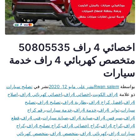
اخصائي 4 راف 50805535
متخصص كهربائي 4 راف خدمة
سيارات
بواسطة
Rwan salem
نشر على
مايو 12, 2020
نشر في
تصليح سيارات
ذو علامة
4راف الكويت
،
اخصائي 4راف
،
اخصائي كهربائي 4راف
،
اصلاح
4راف
،
افضل كراج 4راف
،
بطارية 4راف
،
تصليح 4راف
،
تصليح
سيارات
،
تواير 4راف
،
خدمة 4راف
،
خدمة سيارات
،
رقم كراج
4راف
،
سيرفس 4راف
،
صيانة 4راف
،
صيانة سيارات
،
فني 4راف
،
قطع
4راف
،
كراج 4راف
،
كراج اخصائي 4راف
،
كراج تصليح 4راف
،
كراج
سيارات 4راف
،
كهربائي 4راف
،
متخصص 4راف
،
متخصص كهربائي