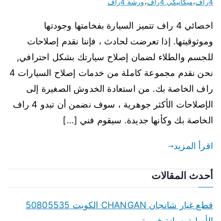
4راف
،
ميكانيكي 4راف
،
ورشة 4راف
اخصائي 4 راف تتميز السيارة بفخامتها وجودتها
وموثوقيتها. إذا تعرضت لحادث ، فإننا نقدم إصلاحات
للجسم والطلاء لضمان إصلاح سيارتك بشكل احترافي,
نحن نقدم مجموعة كاملة من خدمات إصلاح السيارات 4
راف الخاصة بك. من استعادة الخدوش الصغيرة إلى
الإصلاحات الأكثر جوهرية ، سوف نضمن أن تبدو 4 راف
الخاصة بك وكأنها جديدة. سيقوم فني […]
اقرأ المزيد
أحدث المقالات
قطع غيار شانجان CHANGAN الكويت 50805535
الأصلية صيانة فورية