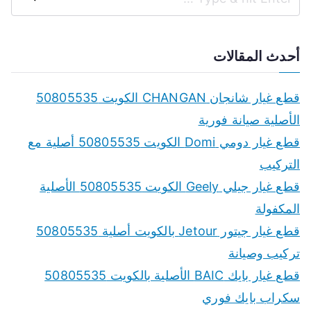
S
e
a
أحدث المقالات
r
c
قطع غيار شانجان CHANGAN الكويت 50805535
h
الأصلية صيانة فورية
f
قطع غيار دومي Domi الكويت 50805535 أصلية مع
o
التركيب
r
قطع غيار جيلي Geely الكويت 50805535 الأصلية
:
المكفولة
قطع غيار جيتور Jetour بالكويت أصلية 50805535
تركيب وصيانة
قطع غيار بايك BAIC الأصلية بالكويت 50805535
سكراب بايك فوري