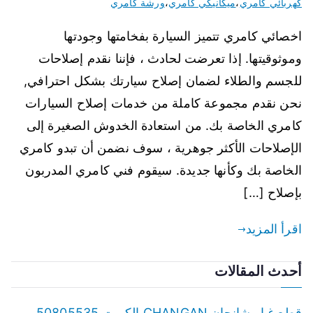
كهربائي كامري
،
ميكانيكي كامري
،
ورشة كامري
اخصائي كامري تتميز السيارة بفخامتها وجودتها
وموثوقيتها. إذا تعرضت لحادث ، فإننا نقدم إصلاحات
للجسم والطلاء لضمان إصلاح سيارتك بشكل احترافي,
نحن نقدم مجموعة كاملة من خدمات إصلاح السيارات
كامري الخاصة بك. من استعادة الخدوش الصغيرة إلى
الإصلاحات الأكثر جوهرية ، سوف نضمن أن تبدو كامري
الخاصة بك وكأنها جديدة. سيقوم فني كامري المدربون
بإصلاح […]
اقرأ المزيد
أحدث المقالات
قطع غيار شانجان CHANGAN الكويت 50805535