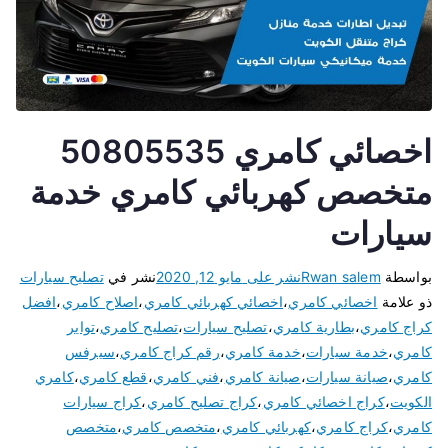
اخصائي كامري 50805535
متخصص كهربائي كامري خدمة
سيارات
بواسطة
Rwan salem
نشر على
مايو 12, 2020
نشر في
تصليح سيارات
ذو علامة
اخصائي كامري
،
اخصائي كهربائي كامري
،
اصلاح كامري
،
افضل
كراج كامري
،
بطارية كامري
،
تصليح سيارات
،
تصليح كامري
،
تواير
كامري
،
خدمة سيارات
،
خدمة كامري
،
رقم كراج كامري
،
سيرفس
كامري
،
صيانة سيارات
،
صيانة كامري
،
فني كامري
،
قطع كامري
،
كامري
الكويت
،
كراج اخصائي كامري
،
كراج تصليح كامري
،
كراج سيارات
كامري
،
كراج كامري
،
كهربائي كامري
،
متخصص كامري
،
متخصص