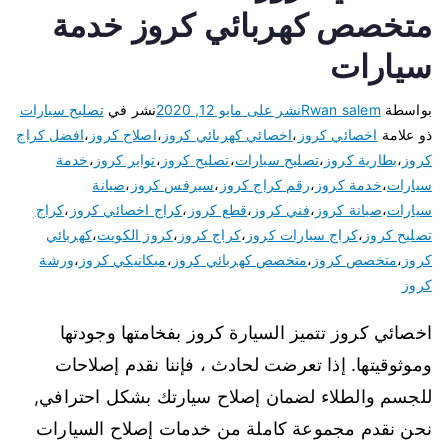
متخصص كهربائي كروز خدمة
سيارات
بواسطة
Rwan salem
نشر على
مايو 12, 2020
نشر في
تصليح سيارات
ذو علامة
اخصائي كروز
،
اخصائي كهربائي كروز
،
اصلاح كروز
،
افضل كراج
كروز
،
بطارية كروز
،
تصليح سيارات
،
تصليح كروز
،
تواير كروز
،
خدمة
سيارات
،
خدمة كروز
،
رقم كراج كروز
،
سيرفس كروز
،
صيانة
سيارات
،
صيانة كروز
،
فني كروز
،
قطع كروز
،
كراج اخصائي كروز
،
كراج
تصليح كروز
،
كراج سيارات كروز
،
كراج كروز
،
كروز الكويت
،
كهربائي
كروز
،
متخصص كروز
،
متخصص كهربائي كروز
،
ميكانيكي كروز
،
ورشة
كروز
اخصائي كروز تتميز السيارة كروز بفخامتها وجودتها
وموثوقيتها. إذا تعرضت لحادث ، فإننا نقدم إصلاحات
للجسم والطلاء لضمان إصلاح سيارتك بشكل احترافي,
نحن نقدم مجموعة كاملة من خدمات إصلاح السيارات