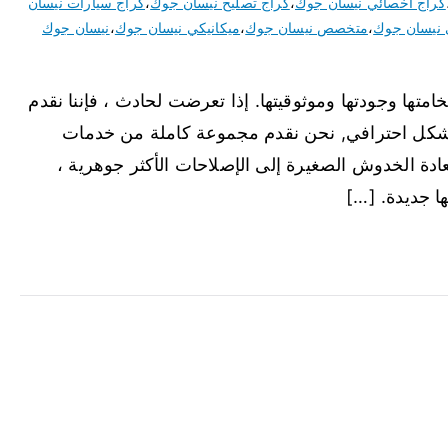
كراج اخصائي نيسان جوك
،
كراج تصليح نيسان جوك
،
كراج سيارات نيسان
نيسان جوك
،
متخصص نيسان جوك
،
ميكانيكي نيسان جوك
،
نيسان جوك
تها وجودتها وموثوقيتها. إذا تعرضت لحادث ، فإننا نقدم
شكل احترافي, نحن نقدم مجموعة كاملة من خدمات
دة الخدوش الصغيرة إلى الإصلاحات الأكثر جوهرية ،
 جديدة. […]