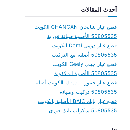
a
أحدث المقالات
r
c
قطع غيار شانجان CHANGAN الكويت
h
50805535 الأصلية صيانة فورية
f
قطع غيار دومي Domi الكويت
o
50805535 أصلية مع التركيب
r
قطع غيار جيلي Geely الكويت
:
50805535 الأصلية المكفولة
قطع غيار جيتور Jetour بالكويت أصلية
50805535 تركيب وصيانة
قطع غيار بايك BAIC الأصلية بالكويت
50805535 سكراب بايك فوري