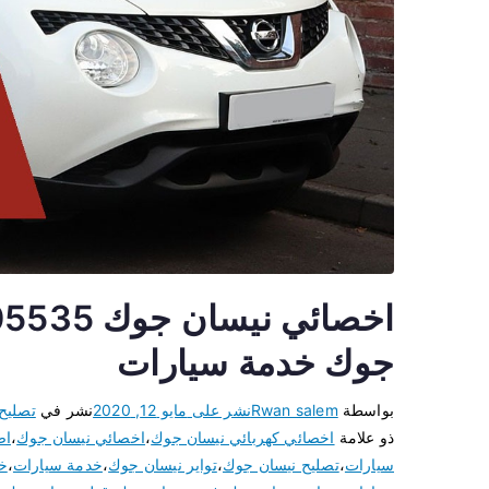
جوك خدمة سيارات
بواسطة
Rwan salem
نشر على
مايو 12, 2020
نشر في
تصليح
ذو علامة
اخصائي كهربائي نيسان جوك
،
اخصائي نيسان جوك
،
اص
سيارات
،
تصليح نيسان جوك
،
تواير نيسان جوك
،
خدمة سيارات
،
خ