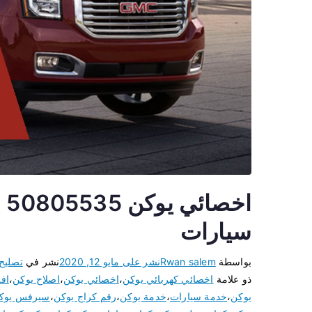
اخ
سيارات
بواسطة
Rwan salem
نشر على
مايو 12, 2020
نشر في
تصليح
ذو علامة
اخصائي كهربائي يوكن
،
اخصائي يوكن
،
اصلاح يوكن
،
اف
يوكن
،
خدمة سيارات
،
خدمة يوكن
،
رقم كراج يوكن
،
سيرفس يوك