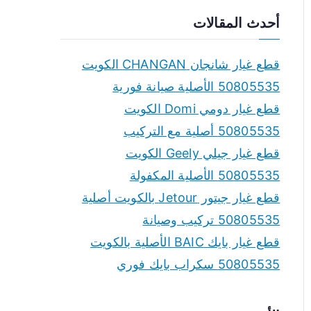
a
أحدث المقالات
r
c
قطع غيار شانجان CHANGAN الكويت
h
50805535 الأصلية صيانة فورية
f
قطع غيار دومي Domi الكويت
o
50805535 أصلية مع التركيب
r
قطع غيار جيلي Geely الكويت
:
50805535 الأصلية المكفولة
قطع غيار جيتور Jetour بالكويت أصلية
50805535 تركيب وصيانة
قطع غيار بايك BAIC الأصلية بالكويت
50805535 سكراب بايك فوري