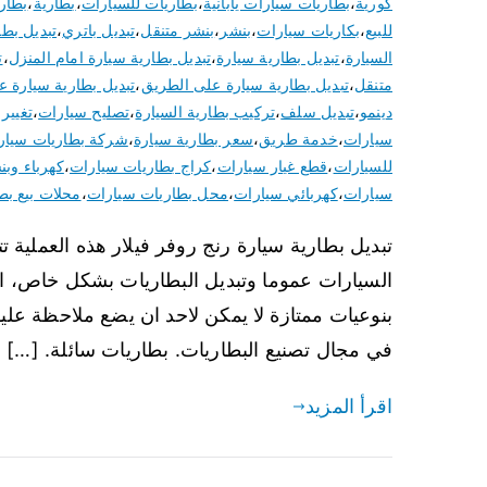
كورية
،
بطاريات سيارات يابانية
،
بطاريات للسيارات
،
بطارية
،
بطار
للبيع
،
بكاريات سيارات
،
بنشر
،
بنشر متنقل
،
تبديل باتري
،
تبديل بطا
السيارة
،
تبديل بطارية سيارة
،
تبديل بطارية سيارة امام المنزل
،
ت
متنقل
،
تبديل بطارية سيارة على الطريق
،
تبديل بطارية سيارة عن
دينمو
،
تبديل سلف
،
تركيب بطارية السيارة
،
تصليح سيارات
،
تغيير 
سيارات
،
خدمة طريق
،
سعر بطارية سيارة
،
شركة بطاريات سيار
للسيارات
،
قطع غيار سيارات
،
كراج بطاريات سيارات
،
كهرباء وبن
سيارات
،
كهربائي سيارات
،
محل بطاريات سيارات
،
محلات بيع بط
تبديل بطارية سيارة رنج روفر فيلار هذه العملية 
السيارات عموما وتبديل البطاريات بشكل خاص، ان 
بنوعيات ممتازة لا يمكن لاحد ان يضع ملاحظة عليه
في مجال تصنيع البطاريات. بطاريات سائلة. […]
اقرأ المزيد