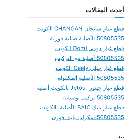
a
أحدث المقالات
r
c
قطع غيار شانجان CHANGAN الكويت
h
50805535 الأصلية صيانة فورية
f
قطع غيار دومي Domi الكويت
o
50805535 أصلية مع التركيب
r
قطع غيار جيلي Geely الكويت
:
50805535 الأصلية المكفولة
قطع غيار جيتور Jetour بالكويت أصلية
50805535 تركيب وصيانة
قطع غيار بايك BAIC الأصلية بالكويت
50805535 سكراب بايك فوري