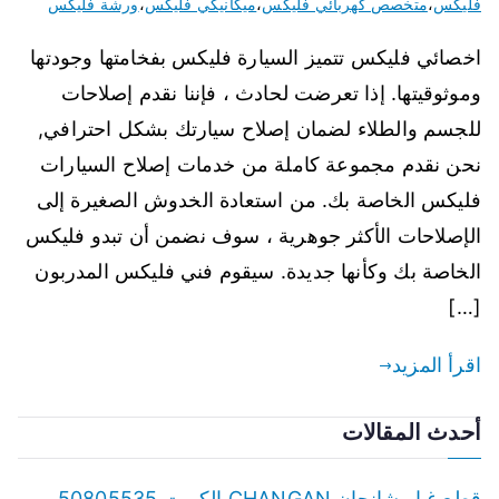
فليكس
،
متخصص كهربائي فليكس
،
ميكانيكي فليكس
،
ورشة فليكس
اخصائي فليكس تتميز السيارة فليكس بفخامتها وجودتها
وموثوقيتها. إذا تعرضت لحادث ، فإننا نقدم إصلاحات
للجسم والطلاء لضمان إصلاح سيارتك بشكل احترافي,
نحن نقدم مجموعة كاملة من خدمات إصلاح السيارات
فليكس الخاصة بك. من استعادة الخدوش الصغيرة إلى
الإصلاحات الأكثر جوهرية ، سوف نضمن أن تبدو فليكس
الخاصة بك وكأنها جديدة. سيقوم فني فليكس المدربون
[…]
اقرأ المزيد
أحدث المقالات
قطع غيار شانجان CHANGAN الكويت 50805535