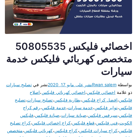
اخصائي فليكس 50805535
متخصص كهربائي فليكس خدمة
سيارات
بواسطة
Rwan salem
نشر على
مايو 17, 2020
نشر في
تصليح سيارات
ذو علامة
اخصائي فليكس
،
اخصائي كهربائي فليكس
،
اصلاح
فليكس
،
افضل كراج فليكس
،
بطارية فليكس
،
تصليح سيارات
،
تصليح
فليكس
،
تواير فليكس
،
خدمة سيارات
،
خدمة فليكس
،
رقم كراج
فليكس
،
سيرفس فليكس
،
صيانة سيارات
،
صيانة فليكس
،
فليكس
الكويت
،
فني فليكس
،
قطع فليكس
،
كراج اخصائي فليكس
،
كراج تصليح
فليكس
،
كراج سيارات فليكس
،
كراج فليكس
،
كهربائي فليكس
،
متخصص