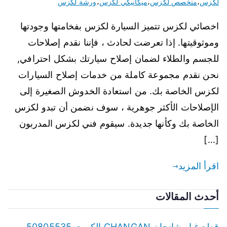
لكزس
،
متخصص لكزس
،
ميكانيكي لكزس
،
ورشة لكزس
اخصائي لكزس تتميز السيارة لكزس بفخامتها وجودتها
وموثوقيتها. إذا تعرضت لحادث ، فإننا نقدم إصلاحات
للجسم والطلاء لضمان إصلاح سيارتك بشكل احترافي,
نحن نقدم مجموعة كاملة من خدمات إصلاح السيارات
لكزس الخاصة بك. من استعادة الخدوش الصغيرة إلى
الإصلاحات الأكثر جوهرية ، سوف نضمن أن تبدو لكزس
الخاصة بك وكأنها جديدة. سيقوم فني لكزس المدربون
[…]
اقرأ المزيد
أحدث المقالات
قطع غيار شانجان CHANGAN الكويت 50805535