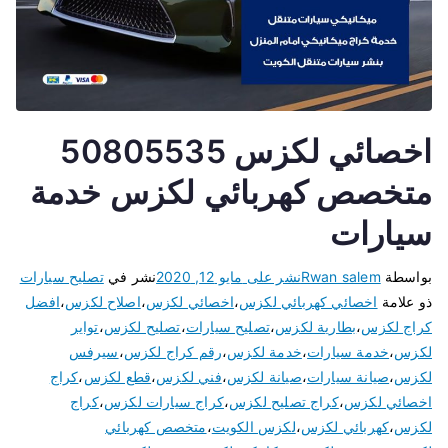
اخصائي لكزس 50805535
متخصص كهربائي لكزس خدمة
سيارات
بواسطة
Rwan salem
نشر على
مايو 12, 2020
نشر في
تصليح سيارات
ذو علامة
اخصائي كهربائي لكزس
،
اخصائي لكزس
،
اصلاح لكزس
،
افضل
كراج لكزس
،
بطارية لكزس
،
تصليح سيارات
،
تصليح لكزس
،
تواير
لكزس
،
خدمة سيارات
،
خدمة لكزس
،
رقم كراج لكزس
،
سيرفس
لكزس
،
صيانة سيارات
،
صيانة لكزس
،
فني لكزس
،
قطع لكزس
،
كراج
اخصائي لكزس
،
كراج تصليح لكزس
،
كراج سيارات لكزس
،
كراج
لكزس
،
كهربائي لكزس
،
لكزس الكويت
،
متخصص كهربائي