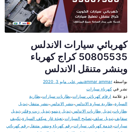
كهربائي سيارات الاندلس
50805535 كراج كهرباء
وبنشر متنقل الاندلس
بواسطة
ammar ammar
نشر على
مايو 3, 2020
نشر في
كهرباء سيارات
ذو علامة
ارقام كهربائي سيارات
،
بطاريات سيارات
،
بطارية
السيارة
،
بطارية سيارة الاندلس
،
بنشر الاندلس
،
بنشر متنقل
،
تبديل
بطاريات
،
تبديل بطاريات الاندلس
،
تبديل دينمو
،
تبديل زيت وفلتر
،
تبديل
سفايف
،
تبديل سلف
،
تصليح السيارات
،
تعبئة غاز ميكف السيارة
،
تكييف
سيارات
،
خدمة كهربائي سيارات
،
رقم كهرباء وبنشر متنقل
،
رقم كهربائي