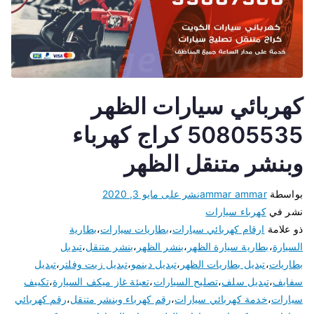
كهربائي سيارات الظهر
50805535 كراج كهرباء
وبنشر متنقل الظهر
بواسطة
ammar ammar
نشر على
مايو 3, 2020
نشر في
كهرباء سيارات
ذو علامة
ارقام كهربائي سيارات
،
بطاريات سيارات
،
بطارية
السيارة
،
بطارية سيارة الظهر
،
بنشر الظهر
،
بنشر متنقل
،
تبديل
بطاريات
،
تبديل بطاريات الظهر
،
تبديل دينمو
،
تبديل زيت وفلتر
،
تبديل
سفايف
،
تبديل سلف
،
تصليح السيارات
،
تعبئة غاز ميكف السيارة
،
تكييف
سيارات
،
خدمة كهربائي سيارات
،
رقم كهرباء وبنشر متنقل
،
رقم كهربائي