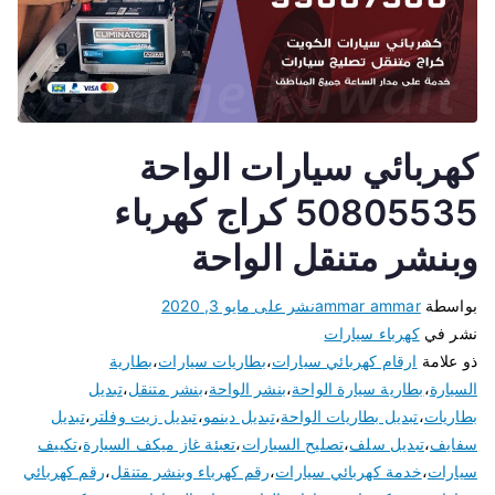
كهربائي سيارات الواحة
50805535 كراج كهرباء
وبنشر متنقل الواحة
بواسطة
ammar ammar
نشر على
مايو 3, 2020
نشر في
كهرباء سيارات
ذو علامة
ارقام كهربائي سيارات
،
بطاريات سيارات
،
بطارية
السيارة
،
بطارية سيارة الواحة
،
بنشر الواحة
،
بنشر متنقل
،
تبديل
بطاريات
،
تبديل بطاريات الواحة
،
تبديل دينمو
،
تبديل زيت وفلتر
،
تبديل
سفايف
،
تبديل سلف
،
تصليح السيارات
،
تعبئة غاز ميكف السيارة
،
تكييف
سيارات
،
خدمة كهربائي سيارات
،
رقم كهرباء وبنشر متنقل
،
رقم كهربائي