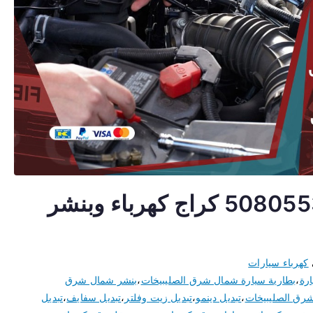
كهربائي سيارات الشرق 50805535 كراج كهرباء وبنشر
كهرباء سيارات
ارة
،
بطارية سيارة شمال شرق الصليبيخات
،
بنشر شمال شرق
شرق الصليبيخات
،
تبديل دينمو
،
تبديل زيت وفلتر
،
تبديل سفايف
،
تبديل