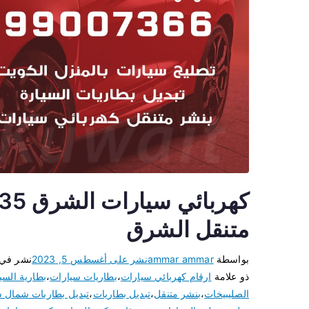
متنقل الشرق
بواسطة
ammar ammar
نشر على
أغسطس 5, 2023
نشر في
ذو علامة
ارقام كهربائي سيارات
،
بطاريات سيارات
،
بطارية السي
الصليبيخات
،
بنشر متنقل
،
تبديل بطاريات
،
تبديل بطاريات شمال 