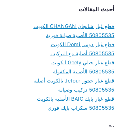
a
أحدث المقالات
r
c
قطع غيار شانجان CHANGAN الكويت
h
50805535 الأصلية صيانة فورية
f
قطع غيار دومي Domi الكويت
o
50805535 أصلية مع التركيب
r
قطع غيار جيلي Geely الكويت
:
50805535 الأصلية المكفولة
قطع غيار جيتور Jetour بالكويت أصلية
50805535 تركيب وصيانة
قطع غيار بايك BAIC الأصلية بالكويت
50805535 سكراب بايك فوري