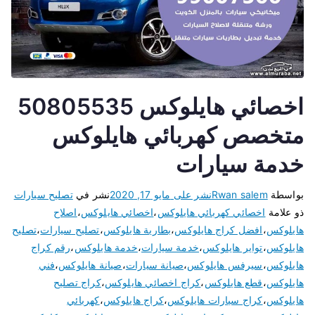
اخصائي هايلوكس 50805535
متخصص كهربائي هايلوكس
خدمة سيارات
بواسطة
Rwan salem
نشر على
مايو 17, 2020
نشر في
تصليح سيارات
ذو علامة
اخصائي كهربائي هايلوكس
،
اخصائي هايلوكس
،
اصلاح
هايلوكس
،
افضل كراج هايلوكس
،
بطارية هايلوكس
،
تصليح سيارات
،
تصليح
هايلوكس
،
تواير هايلوكس
،
خدمة سيارات
،
خدمة هايلوكس
،
رقم كراج
هايلوكس
،
سيرفس هايلوكس
،
صيانة سيارات
،
صيانة هايلوكس
،
فني
هايلوكس
،
قطع هايلوكس
،
كراج اخصائي هايلوكس
،
كراج تصليح
هايلوكس
،
كراج سيارات هايلوكس
،
كراج هايلوكس
،
كهربائي