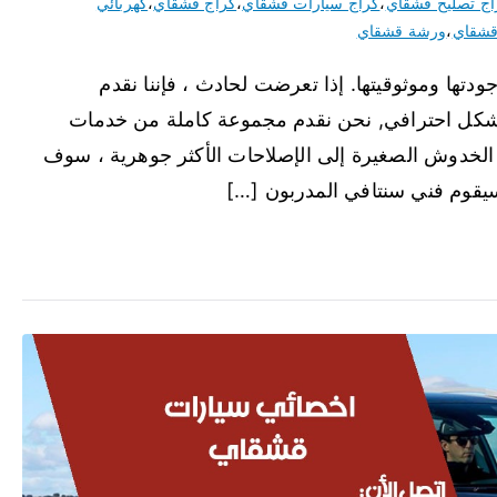
اج تصليح قشقاي
،
كراج سيارات قشقاي
،
كراج قشقاي
،
كهربائي
قشقاي
،
ورشة قشقاي
دتها وموثوقيتها. إذا تعرضت لحادث ، فإننا نقدم
شكل احترافي, نحن نقدم مجموعة كاملة من خدمات
الخدوش الصغيرة إلى الإصلاحات الأكثر جوهرية ، سوف
سيقوم فني سنتافي المدربون […]