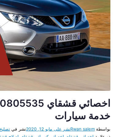
خدمة سيارات
بواسطة
Rwan salem
نشر على
مايو 12, 2020
نشر في
تصليح
ذو علامة
اخصائي قشقاي
،
اخصائي كهربائي قشقاي
،
اصلاح قشق