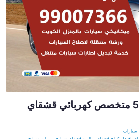
اخصائي قشقاي 50805535 متخصص كهربائي قشقاي
 سيارات
اي
،
افضل كراج قشقاي
،
بطارية قشقاي
،
تصليح سيارات
،
تصليح