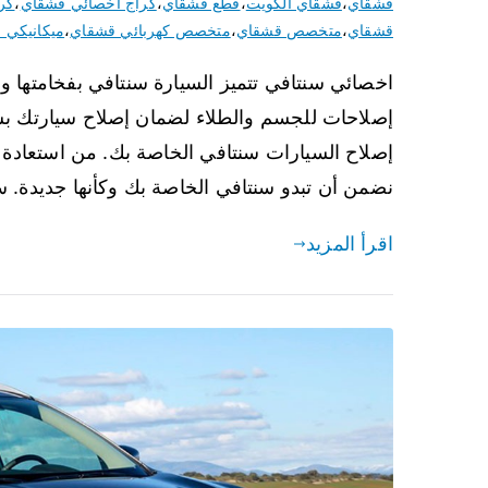
قشقاي
،
قشقاي الكويت
،
قطع قشقاي
،
كراج اخصائي قشقاي
،
كر
قشقاي
،
متخصص قشقاي
،
متخصص كهربائي قشقاي
،
ميكانيكي 
اخصائي سنتافي تتميز السيارة سنتافي بفخامتها وجو
إصلاحات للجسم والطلاء لضمان إصلاح سيارتك ب
إصلاح السيارات سنتافي الخاصة بك. من استعادة 
نضمن أن تبدو سنتافي الخاصة بك وكأنها جديدة. 
اقرأ المزيد