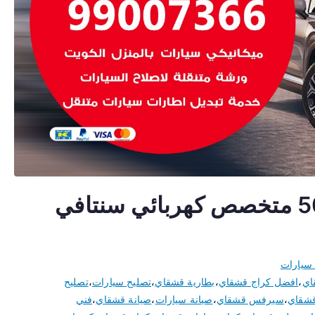
اخصائي سنتافي 50805535 متخصص كهربائي سنتافي
سيارات
اي
،
افضل كراج قشقاي
،
بطارية قشقاي
،
تصليح سيارات
،
تصليح
قشقاي
،
سيرفس قشقاي
،
صيانة سيارات
،
صيانة قشقاي
،
فني