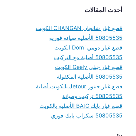
a
أحدث المقالات
r
c
قطع غيار شانجان CHANGAN الكويت
h
50805535 الأصلية صيانة فورية
f
قطع غيار دومي Domi الكويت
o
50805535 أصلية مع التركيب
r
قطع غيار جيلي Geely الكويت
:
50805535 الأصلية المكفولة
قطع غيار جيتور Jetour بالكويت أصلية
50805535 تركيب وصيانة
قطع غيار بايك BAIC الأصلية بالكويت
50805535 سكراب بايك فوري