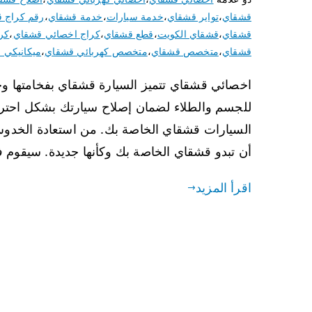
قشقاي
،
تواير قشقاي
،
خدمة سيارات
،
خدمة قشقاي
،
رقم كراج 
قشقاي
،
قشقاي الكويت
،
قطع قشقاي
،
كراج اخصائي قشقاي
،
كر
قشقاي
،
متخصص قشقاي
،
متخصص كهربائي قشقاي
،
ميكانيكي 
اخصائي قشقاي تتميز السيارة قشقاي بفخامتها وجو
للجسم والطلاء لضمان إصلاح سيارتك بشكل احتر
السيارات قشقاي الخاصة بك. من استعادة الخدوش
أن تبدو قشقاي الخاصة بك وكأنها جديدة. سيقوم 
اقرأ المزيد