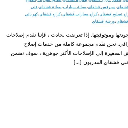
قشقاي
،
سيرفس قشقاي
،
صيانة سيارات
،
صيانة قشقاي
،
فني
اج تصليح قشقاي
،
كراج سيارات قشقاي
،
كراج قشقاي
،
كهربائي
قشقاي
،
ورشة قشقاي
دتها وموثوقيتها. إذا تعرضت لحادث ، فإننا نقدم إصلاحات
افي, نحن نقدم مجموعة كاملة من خدمات إصلاح
 الصغيرة إلى الإصلاحات الأكثر جوهرية ، سوف نضمن
فني قشقاي المدربون […]