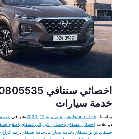
خدمة سيارات
بواسطة
Rwan salem
نشر على
مايو 12, 2020
نشر في
خدمة 
ذو علامة
اخصائي قشقاي
،
اخصائي كهربائي قشقاي
،
اصلاح قشق
قشقاي
،
تواير قشقاي
،
خدمة سيارات
،
خدمة قشقاي
،
رقم كراج 